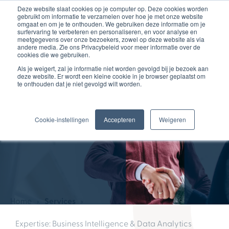
Deze website slaat cookies op je computer op. Deze cookies worden
gebruikt om informatie te verzamelen over hoe je met onze website
omgaat en om je te onthouden. We gebruiken deze informatie om je
surfervaring te verbeteren en personaliseren, en voor analyse en
meetgegevens over onze bezoekers, zowel op deze website als via
andere media. Zie ons Privacybeleid voor meer informatie over de
cookies die we gebruiken.
Als je weigert, zal je informatie niet worden gevolgd bij je bezoek aan
Expertise
deze website. Er wordt een kleine cookie in je browser geplaatst om
te onthouden dat je niet gevolgd wilt worden.
Data als fundament voor
betrouwbare
Cookie-instellingen
Accepteren
Weigeren
besluitvorming
Home
Services
Expertise: Business Intelligence & Data Analytics